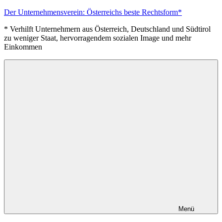
Zum
Der Unternehmensverein: Österreichs beste Rechtsform*
Inhalt
* Verhilft Unternehmern aus Österreich, Deutschland und Südtirol
springen
zu weniger Staat, hervorragendem sozialen Image und mehr
Einkommen
Menü