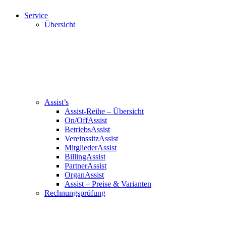
Service
Übersicht
Assist’s
Assist-Reihe – Übersicht
On/OffAssist
BetriebsAssist
VereinssitzAssist
MitgliederAssist
BillingAssist
PartnerAssist
OrganAssist
Assist – Preise & Varianten
Rechnungsprüfung