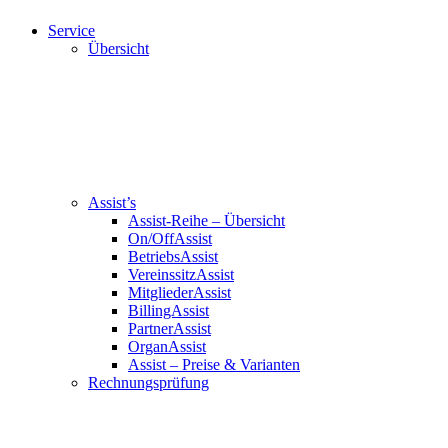
Service
Übersicht
Assist’s
Assist-Reihe – Übersicht
On/OffAssist
BetriebsAssist
VereinssitzAssist
MitgliederAssist
BillingAssist
PartnerAssist
OrganAssist
Assist – Preise & Varianten
Rechnungsprüfung