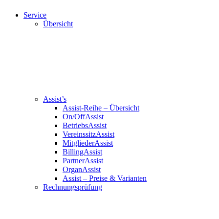
Service
Übersicht
Assist’s
Assist-Reihe – Übersicht
On/OffAssist
BetriebsAssist
VereinssitzAssist
MitgliederAssist
BillingAssist
PartnerAssist
OrganAssist
Assist – Preise & Varianten
Rechnungsprüfung