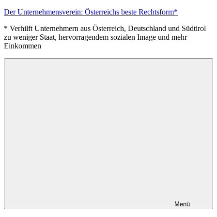
Zum
Der Unternehmensverein: Österreichs beste Rechtsform*
Inhalt
* Verhilft Unternehmern aus Österreich, Deutschland und Südtirol
springen
zu weniger Staat, hervorragendem sozialen Image und mehr
Einkommen
Menü