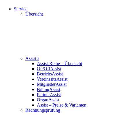
Service
Übersicht
Assist’s
Assist-Reihe – Übersicht
On/OffAssist
BetriebsAssist
VereinssitzAssist
MitgliederAssist
BillingAssist
PartnerAssist
OrganAssist
Assist – Preise & Varianten
Rechnungsprüfung