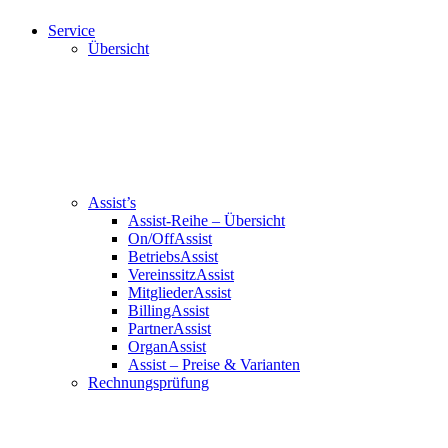
Service
Übersicht
Assist’s
Assist-Reihe – Übersicht
On/OffAssist
BetriebsAssist
VereinssitzAssist
MitgliederAssist
BillingAssist
PartnerAssist
OrganAssist
Assist – Preise & Varianten
Rechnungsprüfung