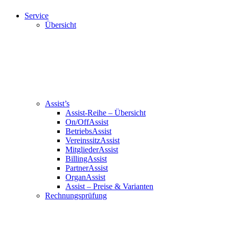
Service
Übersicht
Assist’s
Assist-Reihe – Übersicht
On/OffAssist
BetriebsAssist
VereinssitzAssist
MitgliederAssist
BillingAssist
PartnerAssist
OrganAssist
Assist – Preise & Varianten
Rechnungsprüfung