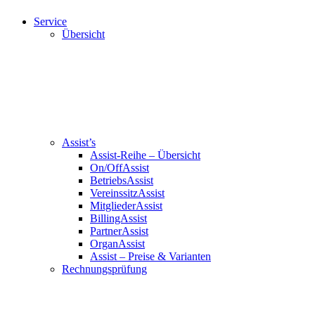
Service
Übersicht
Assist’s
Assist-Reihe – Übersicht
On/OffAssist
BetriebsAssist
VereinssitzAssist
MitgliederAssist
BillingAssist
PartnerAssist
OrganAssist
Assist – Preise & Varianten
Rechnungsprüfung