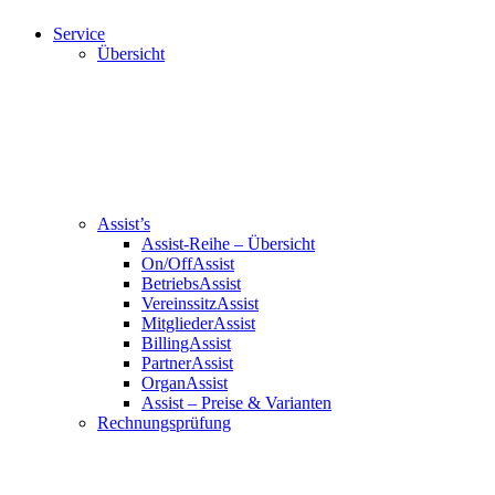
Service
Übersicht
Assist’s
Assist-Reihe – Übersicht
On/OffAssist
BetriebsAssist
VereinssitzAssist
MitgliederAssist
BillingAssist
PartnerAssist
OrganAssist
Assist – Preise & Varianten
Rechnungsprüfung