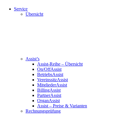
Service
Übersicht
Assist’s
Assist-Reihe – Übersicht
On/OffAssist
BetriebsAssist
VereinssitzAssist
MitgliederAssist
BillingAssist
PartnerAssist
OrganAssist
Assist – Preise & Varianten
Rechnungsprüfung