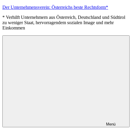
Zum
Der Unternehmensverein: Österreichs beste Rechtsform*
Inhalt
* Verhilft Unternehmern aus Österreich, Deutschland und Südtirol
springen
zu weniger Staat, hervorragendem sozialen Image und mehr
Einkommen
Menü