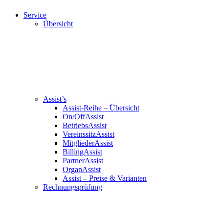
Service
Übersicht
Assist’s
Assist-Reihe – Übersicht
On/OffAssist
BetriebsAssist
VereinssitzAssist
MitgliederAssist
BillingAssist
PartnerAssist
OrganAssist
Assist – Preise & Varianten
Rechnungsprüfung