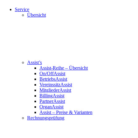
Service
Übersicht
Assist’s
Assist-Reihe – Übersicht
On/OffAssist
BetriebsAssist
VereinssitzAssist
MitgliederAssist
BillingAssist
PartnerAssist
OrganAssist
Assist – Preise & Varianten
Rechnungsprüfung