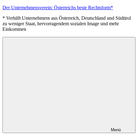
Zum
Der Unternehmensverein: Österreichs beste Rechtsform*
Inhalt
* Verhilft Unternehmern aus Österreich, Deutschland und Südtirol
springen
zu weniger Staat, hervorragendem sozialen Image und mehr
Einkommen
Menü