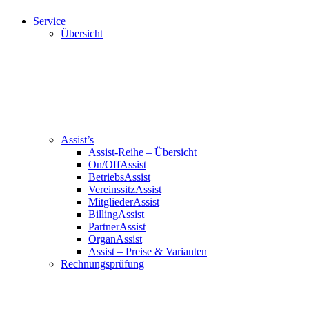
Service
Übersicht
Assist’s
Assist-Reihe – Übersicht
On/OffAssist
BetriebsAssist
VereinssitzAssist
MitgliederAssist
BillingAssist
PartnerAssist
OrganAssist
Assist – Preise & Varianten
Rechnungsprüfung