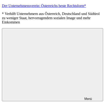
Zum
Der Unternehmensverein: Österreichs beste Rechtsform*
Inhalt
* Verhilft Unternehmern aus Österreich, Deutschland und Südtirol
springen
zu weniger Staat, hervorragendem sozialen Image und mehr
Einkommen
Menü