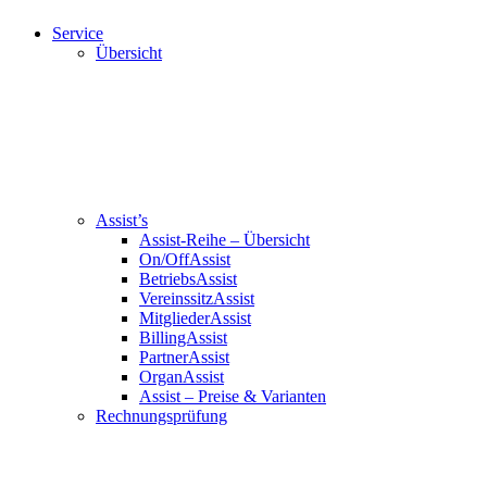
Service
Übersicht
Assist’s
Assist-Reihe – Übersicht
On/OffAssist
BetriebsAssist
VereinssitzAssist
MitgliederAssist
BillingAssist
PartnerAssist
OrganAssist
Assist – Preise & Varianten
Rechnungsprüfung