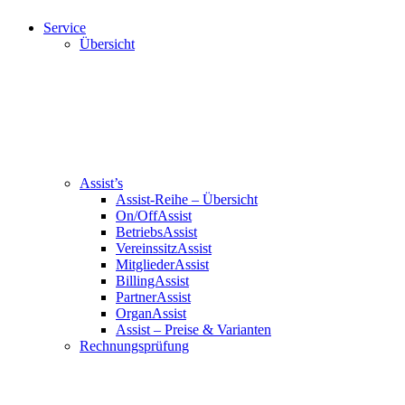
Service
Übersicht
Assist’s
Assist-Reihe – Übersicht
On/OffAssist
BetriebsAssist
VereinssitzAssist
MitgliederAssist
BillingAssist
PartnerAssist
OrganAssist
Assist – Preise & Varianten
Rechnungsprüfung