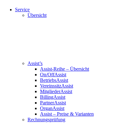
Service
Übersicht
Assist’s
Assist-Reihe – Übersicht
On/OffAssist
BetriebsAssist
VereinssitzAssist
MitgliederAssist
BillingAssist
PartnerAssist
OrganAssist
Assist – Preise & Varianten
Rechnungsprüfung