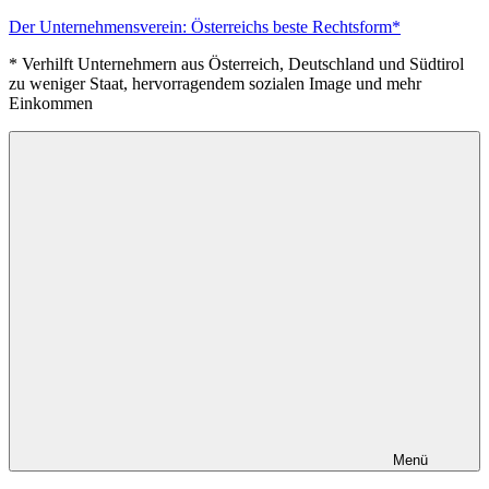
Zum
Der Unternehmensverein: Österreichs beste Rechtsform*
Inhalt
* Verhilft Unternehmern aus Österreich, Deutschland und Südtirol
springen
zu weniger Staat, hervorragendem sozialen Image und mehr
Einkommen
Menü