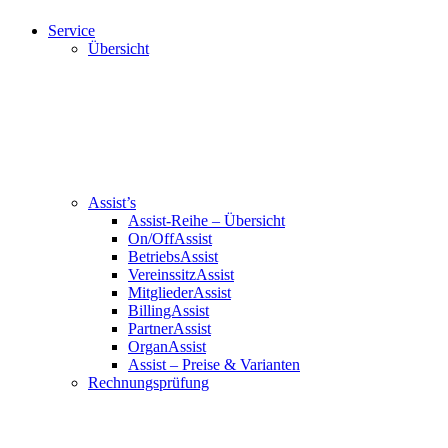
Service
Übersicht
Assist’s
Assist-Reihe – Übersicht
On/OffAssist
BetriebsAssist
VereinssitzAssist
MitgliederAssist
BillingAssist
PartnerAssist
OrganAssist
Assist – Preise & Varianten
Rechnungsprüfung