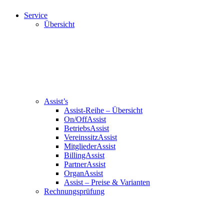
Service
Übersicht
Assist’s
Assist-Reihe – Übersicht
On/OffAssist
BetriebsAssist
VereinssitzAssist
MitgliederAssist
BillingAssist
PartnerAssist
OrganAssist
Assist – Preise & Varianten
Rechnungsprüfung