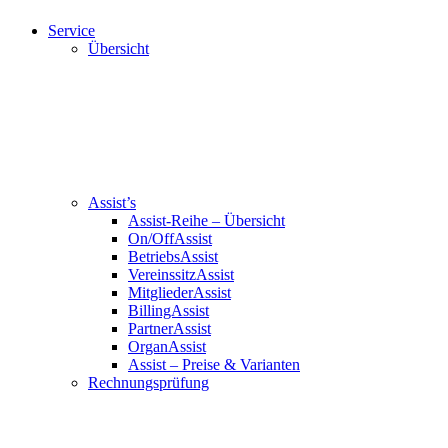
Service
Übersicht
Assist’s
Assist-Reihe – Übersicht
On/OffAssist
BetriebsAssist
VereinssitzAssist
MitgliederAssist
BillingAssist
PartnerAssist
OrganAssist
Assist – Preise & Varianten
Rechnungsprüfung