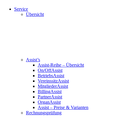
Service
Übersicht
Assist’s
Assist-Reihe – Übersicht
On/OffAssist
BetriebsAssist
VereinssitzAssist
MitgliederAssist
BillingAssist
PartnerAssist
OrganAssist
Assist – Preise & Varianten
Rechnungsprüfung