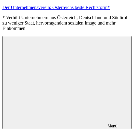
Zum
Der Unternehmensverein: Österreichs beste Rechtsform*
Inhalt
* Verhilft Unternehmern aus Österreich, Deutschland und Südtirol
springen
zu weniger Staat, hervorragendem sozialen Image und mehr
Einkommen
Menü