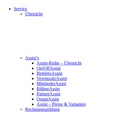
Service
Übersicht
Assist’s
Assist-Reihe – Übersicht
On/OffAssist
BetriebsAssist
VereinssitzAssist
MitgliederAssist
BillingAssist
PartnerAssist
OrganAssist
Assist – Preise & Varianten
Rechnungsprüfung