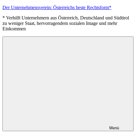
Zum
Der Unternehmensverein: Österreichs beste Rechtsform*
Inhalt
* Verhilft Unternehmern aus Österreich, Deutschland und Südtirol
springen
zu weniger Staat, hervorragendem sozialen Image und mehr
Einkommen
Menü