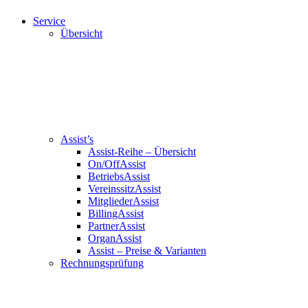
Service
Übersicht
Assist’s
Assist-Reihe – Übersicht
On/OffAssist
BetriebsAssist
VereinssitzAssist
MitgliederAssist
BillingAssist
PartnerAssist
OrganAssist
Assist – Preise & Varianten
Rechnungsprüfung