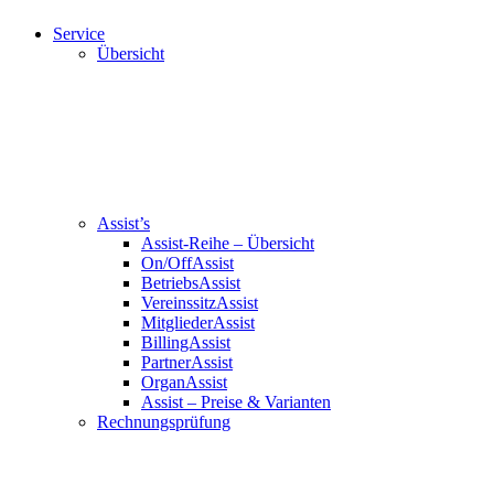
Service
Übersicht
Assist’s
Assist-Reihe – Übersicht
On/OffAssist
BetriebsAssist
VereinssitzAssist
MitgliederAssist
BillingAssist
PartnerAssist
OrganAssist
Assist – Preise & Varianten
Rechnungsprüfung