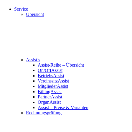
Service
Übersicht
Assist’s
Assist-Reihe – Übersicht
On/OffAssist
BetriebsAssist
VereinssitzAssist
MitgliederAssist
BillingAssist
PartnerAssist
OrganAssist
Assist – Preise & Varianten
Rechnungsprüfung