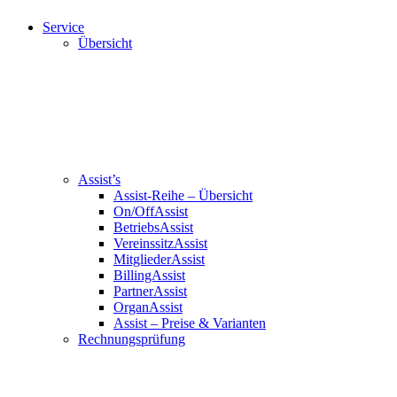
Service
Übersicht
Assist’s
Assist-Reihe – Übersicht
On/OffAssist
BetriebsAssist
VereinssitzAssist
MitgliederAssist
BillingAssist
PartnerAssist
OrganAssist
Assist – Preise & Varianten
Rechnungsprüfung