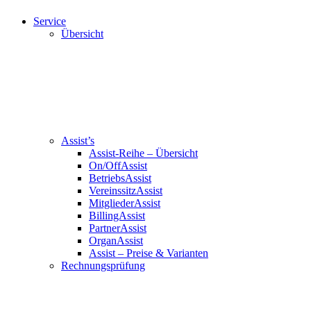
Service
Übersicht
Assist’s
Assist-Reihe – Übersicht
On/OffAssist
BetriebsAssist
VereinssitzAssist
MitgliederAssist
BillingAssist
PartnerAssist
OrganAssist
Assist – Preise & Varianten
Rechnungsprüfung