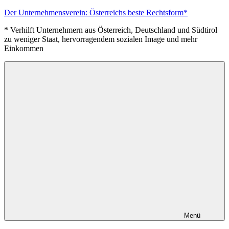
Zum
Der Unternehmensverein: Österreichs beste Rechtsform*
Inhalt
* Verhilft Unternehmern aus Österreich, Deutschland und Südtirol
springen
zu weniger Staat, hervorragendem sozialen Image und mehr
Einkommen
Menü