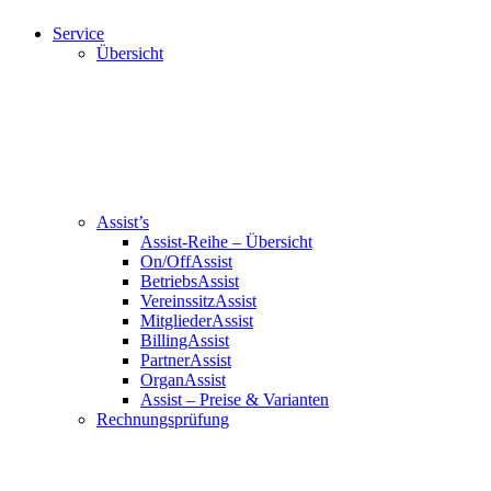
Service
Übersicht
Assist’s
Assist-Reihe – Übersicht
On/OffAssist
BetriebsAssist
VereinssitzAssist
MitgliederAssist
BillingAssist
PartnerAssist
OrganAssist
Assist – Preise & Varianten
Rechnungsprüfung