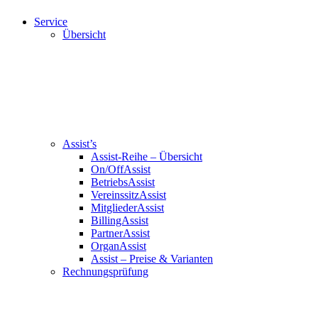
Service
Übersicht
Assist’s
Assist-Reihe – Übersicht
On/OffAssist
BetriebsAssist
VereinssitzAssist
MitgliederAssist
BillingAssist
PartnerAssist
OrganAssist
Assist – Preise & Varianten
Rechnungsprüfung