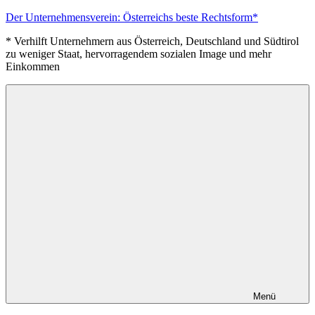
Zum
Der Unternehmensverein: Österreichs beste Rechtsform*
Inhalt
* Verhilft Unternehmern aus Österreich, Deutschland und Südtirol
springen
zu weniger Staat, hervorragendem sozialen Image und mehr
Einkommen
Menü