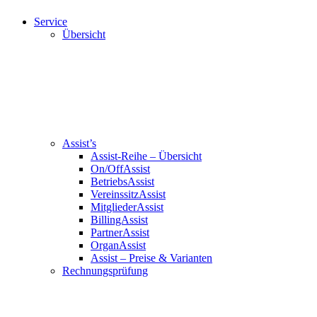
Service
Übersicht
Assist’s
Assist-Reihe – Übersicht
On/OffAssist
BetriebsAssist
VereinssitzAssist
MitgliederAssist
BillingAssist
PartnerAssist
OrganAssist
Assist – Preise & Varianten
Rechnungsprüfung