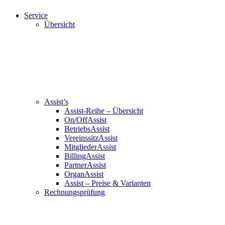
Service
Übersicht
Assist’s
Assist-Reihe – Übersicht
On/OffAssist
BetriebsAssist
VereinssitzAssist
MitgliederAssist
BillingAssist
PartnerAssist
OrganAssist
Assist – Preise & Varianten
Rechnungsprüfung