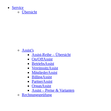
Service
Übersicht
Assist’s
Assist-Reihe – Übersicht
On/OffAssist
BetriebsAssist
VereinssitzAssist
MitgliederAssist
BillingAssist
PartnerAssist
OrganAssist
Assist – Preise & Varianten
Rechnungsprüfung