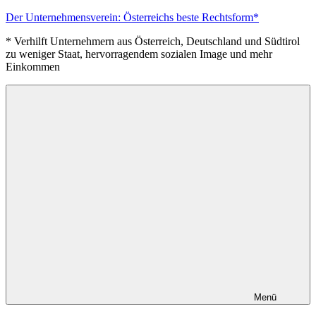
Zum
Der Unternehmensverein: Österreichs beste Rechtsform*
Inhalt
* Verhilft Unternehmern aus Österreich, Deutschland und Südtirol
springen
zu weniger Staat, hervorragendem sozialen Image und mehr
Einkommen
Menü