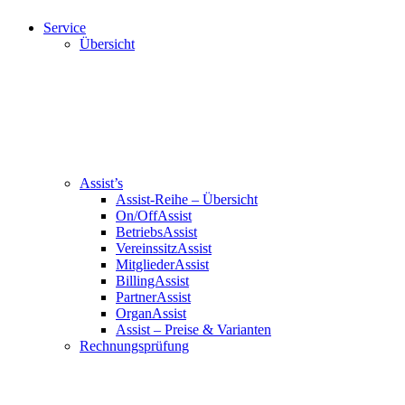
Service
Übersicht
Assist’s
Assist-Reihe – Übersicht
On/OffAssist
BetriebsAssist
VereinssitzAssist
MitgliederAssist
BillingAssist
PartnerAssist
OrganAssist
Assist – Preise & Varianten
Rechnungsprüfung