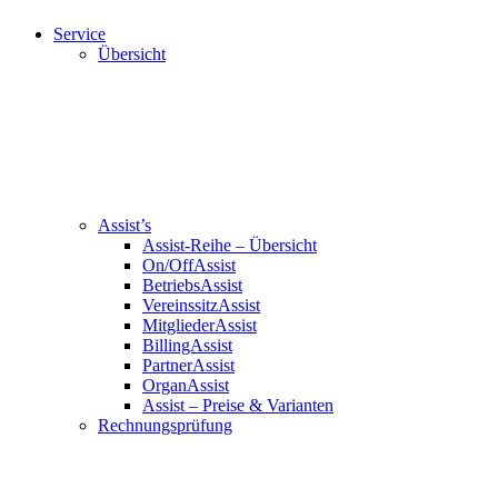
Service
Übersicht
Assist’s
Assist-Reihe – Übersicht
On/OffAssist
BetriebsAssist
VereinssitzAssist
MitgliederAssist
BillingAssist
PartnerAssist
OrganAssist
Assist – Preise & Varianten
Rechnungsprüfung