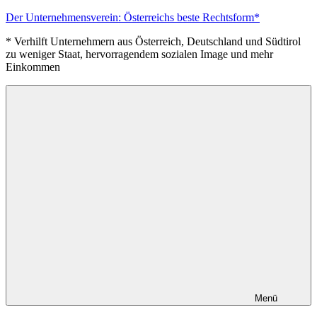
Zum
Der Unternehmensverein: Österreichs beste Rechtsform*
Inhalt
* Verhilft Unternehmern aus Österreich, Deutschland und Südtirol
springen
zu weniger Staat, hervorragendem sozialen Image und mehr
Einkommen
Menü