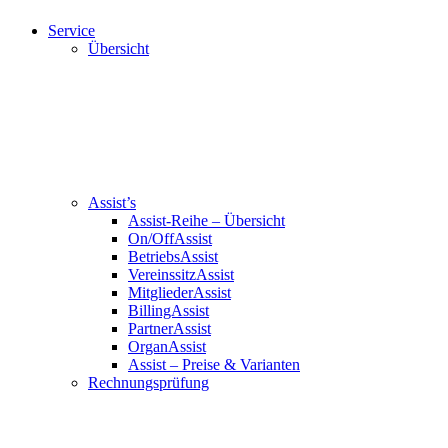
Service
Übersicht
Assist’s
Assist-Reihe – Übersicht
On/OffAssist
BetriebsAssist
VereinssitzAssist
MitgliederAssist
BillingAssist
PartnerAssist
OrganAssist
Assist – Preise & Varianten
Rechnungsprüfung