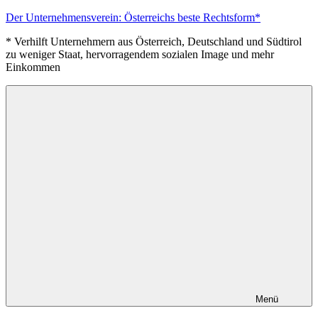
Zum
Der Unternehmensverein: Österreichs beste Rechtsform*
Inhalt
* Verhilft Unternehmern aus Österreich, Deutschland und Südtirol
springen
zu weniger Staat, hervorragendem sozialen Image und mehr
Einkommen
Menü