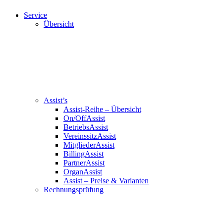
Service
Übersicht
Assist’s
Assist-Reihe – Übersicht
On/OffAssist
BetriebsAssist
VereinssitzAssist
MitgliederAssist
BillingAssist
PartnerAssist
OrganAssist
Assist – Preise & Varianten
Rechnungsprüfung