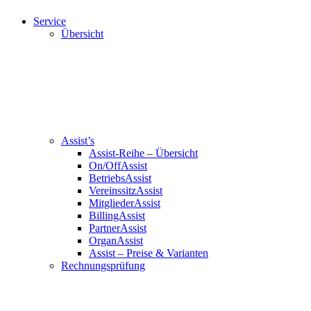
Service
Übersicht
Assist’s
Assist-Reihe – Übersicht
On/OffAssist
BetriebsAssist
VereinssitzAssist
MitgliederAssist
BillingAssist
PartnerAssist
OrganAssist
Assist – Preise & Varianten
Rechnungsprüfung