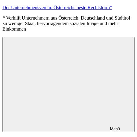
Zum
Der Unternehmensverein: Österreichs beste Rechtsform*
Inhalt
* Verhilft Unternehmern aus Österreich, Deutschland und Südtirol
springen
zu weniger Staat, hervorragendem sozialen Image und mehr
Einkommen
Menü