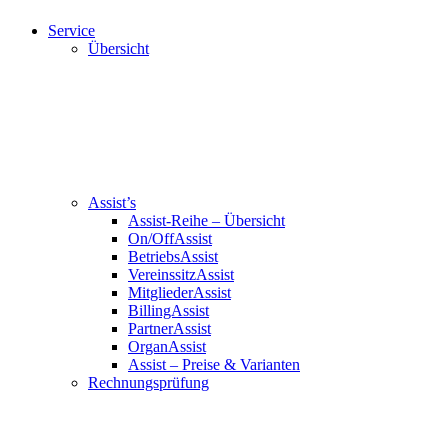
Service
Übersicht
Assist’s
Assist-Reihe – Übersicht
On/OffAssist
BetriebsAssist
VereinssitzAssist
MitgliederAssist
BillingAssist
PartnerAssist
OrganAssist
Assist – Preise & Varianten
Rechnungsprüfung