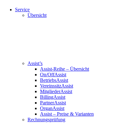
Service
Übersicht
Assist’s
Assist-Reihe – Übersicht
On/OffAssist
BetriebsAssist
VereinssitzAssist
MitgliederAssist
BillingAssist
PartnerAssist
OrganAssist
Assist – Preise & Varianten
Rechnungsprüfung