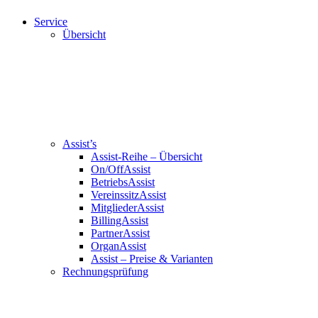
Service
Übersicht
Assist’s
Assist-Reihe – Übersicht
On/OffAssist
BetriebsAssist
VereinssitzAssist
MitgliederAssist
BillingAssist
PartnerAssist
OrganAssist
Assist – Preise & Varianten
Rechnungsprüfung