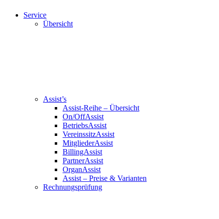
Service
Übersicht
Assist’s
Assist-Reihe – Übersicht
On/OffAssist
BetriebsAssist
VereinssitzAssist
MitgliederAssist
BillingAssist
PartnerAssist
OrganAssist
Assist – Preise & Varianten
Rechnungsprüfung