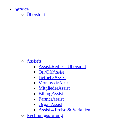
Service
Übersicht
Assist’s
Assist-Reihe – Übersicht
On/OffAssist
BetriebsAssist
VereinssitzAssist
MitgliederAssist
BillingAssist
PartnerAssist
OrganAssist
Assist – Preise & Varianten
Rechnungsprüfung