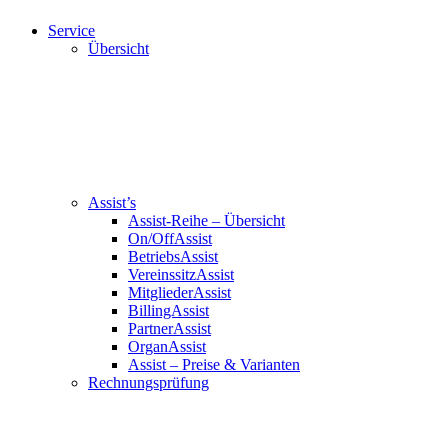
Service
Übersicht
Assist’s
Assist-Reihe – Übersicht
On/OffAssist
BetriebsAssist
VereinssitzAssist
MitgliederAssist
BillingAssist
PartnerAssist
OrganAssist
Assist – Preise & Varianten
Rechnungsprüfung