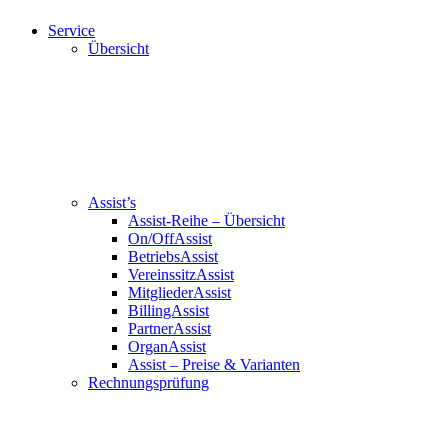
Service
Übersicht
Assist’s
Assist-Reihe – Übersicht
On/OffAssist
BetriebsAssist
VereinssitzAssist
MitgliederAssist
BillingAssist
PartnerAssist
OrganAssist
Assist – Preise & Varianten
Rechnungsprüfung