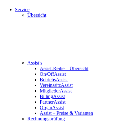
Service
Übersicht
Assist’s
Assist-Reihe – Übersicht
On/OffAssist
BetriebsAssist
VereinssitzAssist
MitgliederAssist
BillingAssist
PartnerAssist
OrganAssist
Assist – Preise & Varianten
Rechnungsprüfung