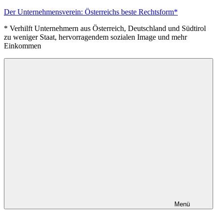
Zum
Der Unternehmensverein: Österreichs beste Rechtsform*
Inhalt
* Verhilft Unternehmern aus Österreich, Deutschland und Südtirol
springen
zu weniger Staat, hervorragendem sozialen Image und mehr
Einkommen
Menü