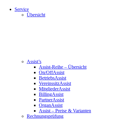
Service
Übersicht
Assist’s
Assist-Reihe – Übersicht
On/OffAssist
BetriebsAssist
VereinssitzAssist
MitgliederAssist
BillingAssist
PartnerAssist
OrganAssist
Assist – Preise & Varianten
Rechnungsprüfung