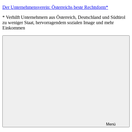
Zum
Der Unternehmensverein: Österreichs beste Rechtsform*
Inhalt
* Verhilft Unternehmern aus Österreich, Deutschland und Südtirol
springen
zu weniger Staat, hervorragendem sozialen Image und mehr
Einkommen
Menü