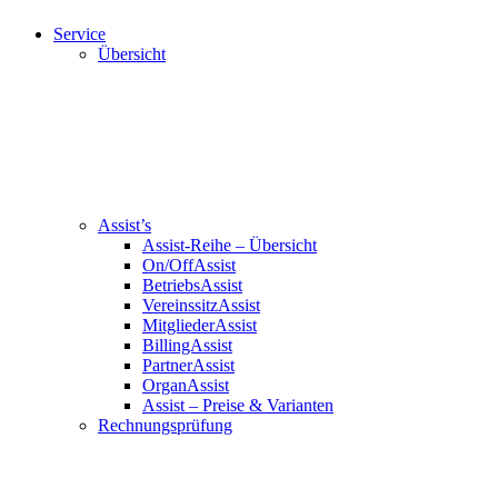
Service
Übersicht
Assist’s
Assist-Reihe – Übersicht
On/OffAssist
BetriebsAssist
VereinssitzAssist
MitgliederAssist
BillingAssist
PartnerAssist
OrganAssist
Assist – Preise & Varianten
Rechnungsprüfung