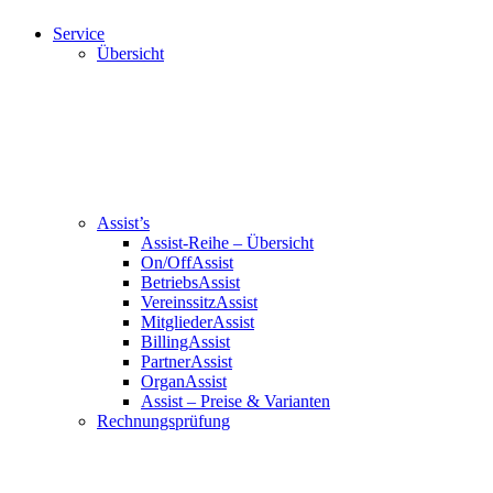
Service
Übersicht
Assist’s
Assist-Reihe – Übersicht
On/OffAssist
BetriebsAssist
VereinssitzAssist
MitgliederAssist
BillingAssist
PartnerAssist
OrganAssist
Assist – Preise & Varianten
Rechnungsprüfung