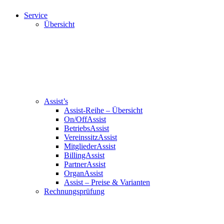
Service
Übersicht
Assist’s
Assist-Reihe – Übersicht
On/OffAssist
BetriebsAssist
VereinssitzAssist
MitgliederAssist
BillingAssist
PartnerAssist
OrganAssist
Assist – Preise & Varianten
Rechnungsprüfung